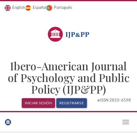
English
Español
Português
Ibero-American Journal
of Psychology and Public
Policy (IJP&PP)
e
ISSN 2810-6598
INICIAR SESIÓN
REGISTRARSE
Navegación
principal
Toggle
Contenido
naviga
principal